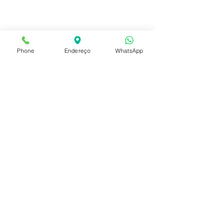
*
Advogado Morte em Acidente de
Trânsito
Insalubridade
*
*
Advogado do trabalhador
*
Divórcio
Phone
Endereço
WhatsApp
*
Inventário em Cartório
;
*
Usucapião;
*
Advogado de Família
*
Retificação de certidões para
cidadania
Facebook