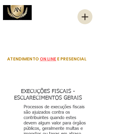
ATENÇÃO: NOSSO ESCRITÓRIO SÓ ENTRA EM
CONTATO PELOS NÚMEROS
41 3039-7092
E
41
99234-7403
. QUALQUER CONTATO DE OUTRO
NÚMERO É TENTATIVA DE GOLPE!
ATENDIMENTO
ON LINE
E PRESENCIAL
EXECUÇÕES FISCAIS -
ESCLARECIMENTOS GERAIS
Processos de execuções fiscais
são ajuizados contra os
contribuintes quando estes
devem algum valor para órgãos
públicos, geralmente multas e
impostos ou taxas em atraso.