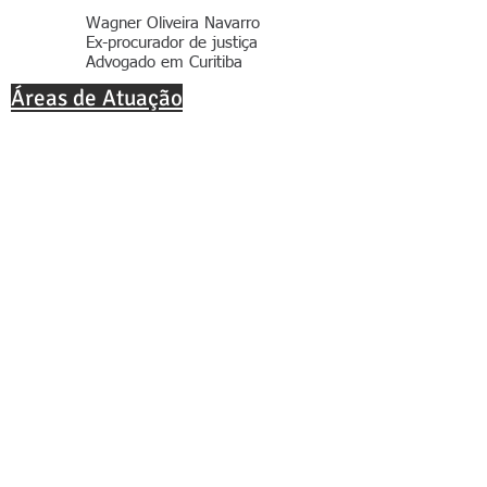
Wagner Oliveira Navarro
Ex-procurador de justiça
Advogado em Curitiba
Áreas de Atuação
*
Advogado online
*
Consultoria empresarial
*
Advogado Trabalhista em Curitiba
*
Indenização por morte acidental
*
Advogado aposentadoria em
Curitiba
*
Advogado Empresarial Curitiba
*
Advogado pensão por morte em
Curitiba
*
Advogado Planejamento
previd
enciário
*
Advogado revisão de
aposentadoria
*
Advogado aposentadoria do
professor